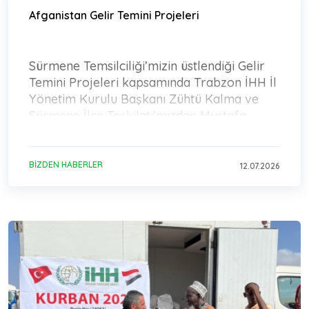
Afganistan Gelir Temini Projeleri
Sürmene Temsilciliği’mizin üstlendiği Gelir
Temini Projeleri kapsamında Trabzon İHH İl
Yönetim Kurulu Başkanı Zühtü Kalma ve
Sürmene İlçe Teşkilatı’mızdan Mustafa
Aydın Afganistan’
BIZDEN HABERLER
12.07.2026