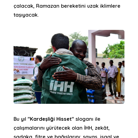
çalacak, Ramazan bereketini uzak iklimlere
taşıyacak.
Bu yıl
"Kardeşliği Hisset"
sloganı ile
çalışmalarını yürütecek olan İHH, zekât,
sadaka, fitre ve bağışlarını; savaş, işgal ve