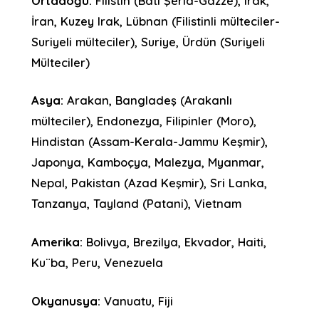
Ortadoğu:
Filistin (Batı Şeria-Gazze), Irak,
İran, Kuzey Irak, Lübnan (Filistinli mülteciler-
Suriyeli mülteciler), Suriye, Ürdün (Suriyeli
Mülteciler)
Asya:
Arakan, Bangladeş (Arakanlı
mülteciler), Endonezya, Filipinler (Moro),
Hindistan (Assam-Kerala-Jammu Keşmir),
Japonya, Kamboçya, Malezya, Myanmar,
Nepal, Pakistan (Azad Keşmir), Sri Lanka,
Tanzanya, Tayland (Patani), Vietnam
Amerika:
Bolivya, Brezilya, Ekvador, Haiti,
Ku¨ba, Peru, Venezuela
Okyanusya:
Vanuatu, Fiji