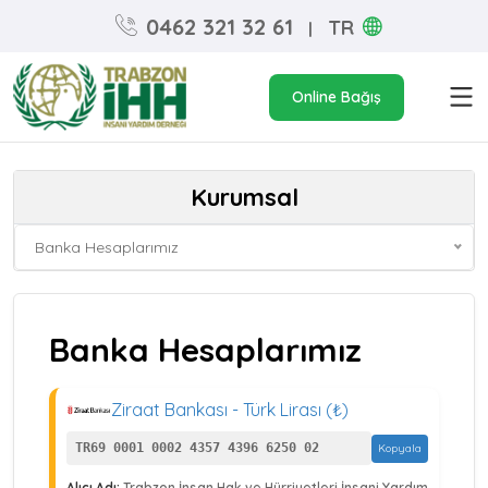
0462 321 32 61
TR
|
Online Bağış
Kurumsal
Banka Hesaplarımız
Banka Hesaplarımız
Ziraat Bankası - Türk Lirası (₺)
TR69 0001 0002 4357 4396 6250 02
Kopyala
Alıcı Adı:
Trabzon İnsan Hak ve Hürriyetleri İnsani Yardım