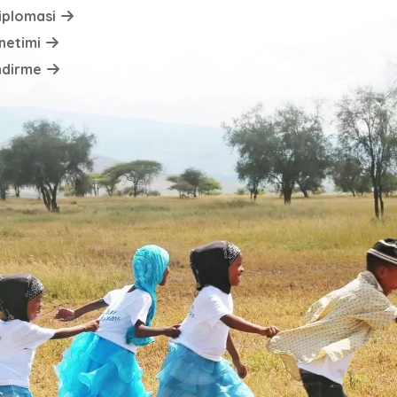
Diplomasi
netimi
endirme