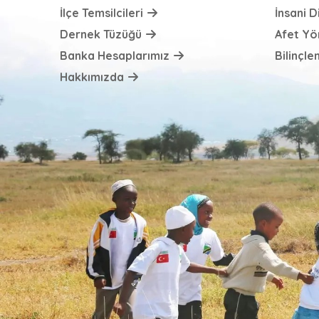
İlçe Temsilcileri
İnsani 
Dernek Tüzüğü
Afet Yö
Banka Hesaplarımız
Bilinçl
Hakkımızda