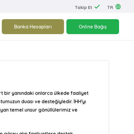
Takip Et
TR
Banka Hesapları
Online Bağış
rt bir yanındaki onlarca ülkede faaliyet
stumuzun duası ve desteğiyledir. İHH'yı
ayan temel unsur gönüllülerimiz ve
e görev alıp faaliyetlere destek