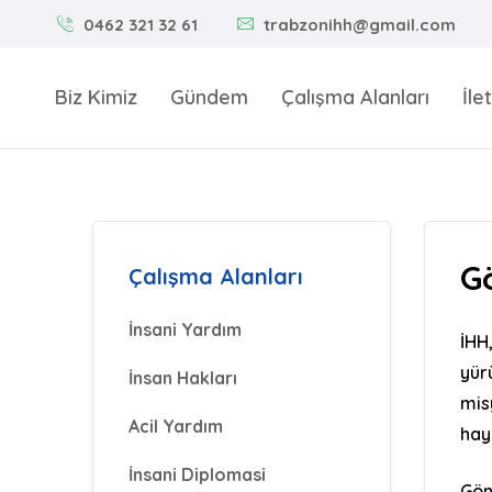
0462 321 32 61
trabzonihh@gmail.com
Biz Kimiz
Gündem
Çalışma Alanları
İle
Gö
Çalışma Alanları
İnsani Yardım
İHH
yür
İnsan Hakları
mis
Acil Yardım
hay
İnsani Diplomasi
Gön