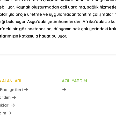
ebiliyor. Kaynak oluşturmadan acil yardıma, sağlık hizmetle
plarıyla proje üretme ve uygulamadan tanıtım çalışmaların
ği bulunuyor. Asya’daki yetimhanelerden Afrika’daki su ku
er’deki bir göz hastanesine, dünyanın pek çok yerindeki kal
larımızın katkısıyla hayat buluyor.
A ALANLARI
ACIL YARDIM
Faaliyetleri
Yardım
akları
rdım