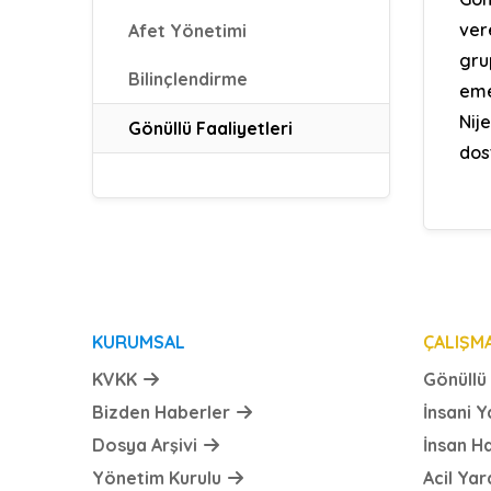
ver
Afet Yönetimi
gru
Bilinçlendirme
eme
Nij
Gönüllü Faaliyetleri
dost
KURUMSAL
ÇALIŞM
KVKK
Gönüllü 
Bizden Haberler
İnsani 
Dosya Arşivi
İnsan H
Yönetim Kurulu
Acil Ya