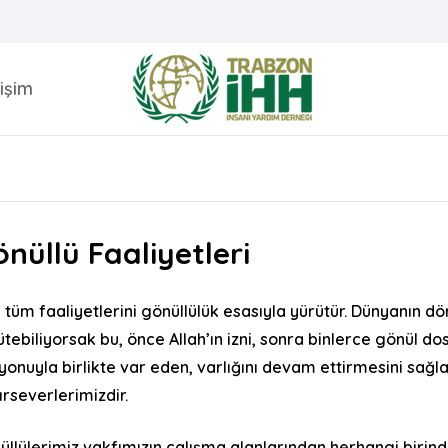
tişim
nüllü Faaliyetleri
, tüm faaliyetlerini gönüllülük esasıyla yürütür. Dünyanın dö
ütebiliyorsak bu, önce Allah’ın izni, sonra binlerce gönül do
yonuyla birlikte var eden, varlığını devam ettirmesini sağl
ırseverlerimizdir.
üllülerimiz vakfımızın çalışma alanlarından herhangi birind