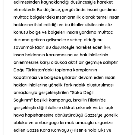
edilmesinden kaynaklandığı düşüncesiyle hareket
etmektedir. Bu düşünce, yeryüzünde insani yardıma
muhtaç bölgelerdeki insanların ilk olarak temel insan
haklarının ihlal edildiği ve bu ihlaller silsilesinin söz
konusu bölge ve bölgeleri insani yardıma muhtaç
duruma getiren gelişmelere sebep olduğunu
savunmaktadır. Bu düşünceyle hareket eden İHH,
insan haklarının korunmasına ve hak ihlallerinin
önlenmesine karşı oldukça aktif bir geçmişe sahiptir.
Doğu Türkistan’daki toplama kamplarının
kapatılması ve bölgede yıllardır devam eden insan
hakları ihlallerine yönelik farkındalık oluşturulması
amaçlarıyla gerçekleştirilen
“Şaka Değil
Soykırım”
başlıklı kampanya, İsrail’in Filistin’de
gerçekleştirdiği ihlallere dikkat çekmek ve bir açık
hava hapishanesine dönüştürdüğü Gazze’ye yönelik
abluka ve ambargoyu kırmak amacıyla organize
edilen
Gazze Kara Konvoyu (Filistin’e Yola Çık) ve