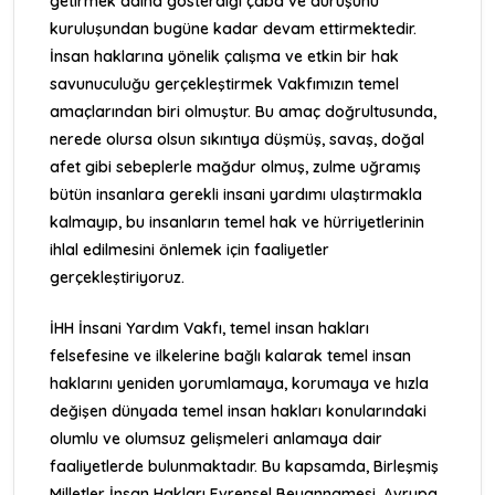
getirmek adına gösterdiği çaba ve duruşunu
kuruluşundan bugüne kadar devam ettirmektedir.
İnsan haklarına yönelik çalışma ve etkin bir hak
savunuculuğu gerçekleştirmek Vakfımızın temel
amaçlarından biri olmuştur. Bu amaç doğrultusunda,
nerede olursa olsun sıkıntıya düşmüş, savaş, doğal
afet gibi sebeplerle mağdur olmuş, zulme uğramış
bütün insanlara gerekli insani yardımı ulaştırmakla
kalmayıp, bu insanların temel hak ve hürriyetlerinin
ihlal edilmesini önlemek için faaliyetler
gerçekleştiriyoruz.
İHH İnsani Yardım Vakfı, temel insan hakları
felsefesine ve ilkelerine bağlı kalarak temel insan
haklarını yeniden yorumlamaya, korumaya ve hızla
değişen dünyada temel insan hakları konularındaki
olumlu ve olumsuz gelişmeleri anlamaya dair
faaliyetlerde bulunmaktadır. Bu kapsamda,
Birleşmiş
Milletler İnsan Hakları Evrensel Beyannamesi
,
Avrupa