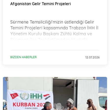
Afganistan Gelir Temini Projeleri
Sürmene Temsilciliği’mizin üstlendiği Gelir
Temini Projeleri kapsamında Trabzon İHH İl
Yönetim Kurulu Başkanı Zühtü Kalma ve
Sürmene İlçe Teşkilatı’mızdan Mustafa
Aydın Afganistan’
BIZDEN HABERLER
12.07.2026