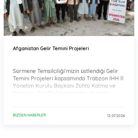
Afganistan Gelir Temini Projeleri
Sürmene Temsilciliği’mizin üstlendiği Gelir
Temini Projeleri kapsamında Trabzon İHH İl
Yönetim Kurulu Başkanı Zühtü Kalma ve
Sürmene İlçe Teşkilatı’mızdan Mustafa
Aydın Afganistan’
BIZDEN HABERLER
12.07.2026